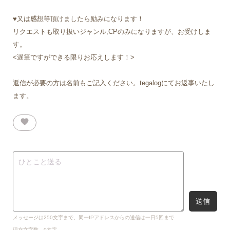
♥又は感想等頂けましたら励みになります！
リクエストも取り扱いジャンル,CPのみになりますが、お受けしま
す。
<遅筆ですができる限りお応えします！>
返信が必要の方は名前もご記入ください。tegalogにてお返事いたし
ます。
favorite
送信
メッセージは
250
文字まで、同一IPアドレスからの送信は一日
5
回まで
現在文字数
0
文字