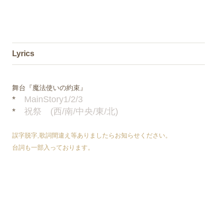
Lyrics
舞台『魔法使いの約束』
*
MainStory1/2/3
*
祝祭 (西/南/中央/東/北)
誤字脱字,歌詞間違え等ありましたらお知らせください。
台詞も一部入っております。